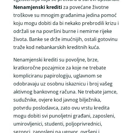
Nenamjenski krediti
za povećane životne
troškove su mnogim građanima jedina pomoć
koju mogu dobiti da bi nekako prebrodili krizu i
održali se na površini burne i nemirne rijeke
života. Banke se drže imućnijih, ostali gotovinu
traže kod nebankarskih kreditnih kuća.
Nenamjenski krediti su povoljne, brze,
kratkoročne pozajmice za koje ne trebate
kompliciranu papirologiju, uglavnom se
odobravaju uz osobnu iskaznicu i broj vašeg
aktivnog bankovnog računa. Ne trebate jamce,
sudužnike, ovjere kod javnog bilježnika,
potvrdu poslodavca, zato ovu vrstu kredita
mogu dobiti svi punoljetni građani, zaposleni,
umirovljenici, studenti, poljoprivrednici,
sezonci, zaposleni na ugovor, ovršeni i