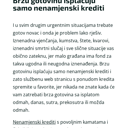
Brzu gotovinu isplaćuju
samo nenamjenski krediti
I u svim drugim urgentnim situacijama trebate
gotov novac i onda je problem lako rješiv.
Iznenadna vjenčanja, kumstva, štete, kvarovi,
iznenadni smrtni slučaj i sve slične situacije vas
obično zateknu, jer malo građana ima fond za
takva ugodna ili neugodna iznenađenja. Brzu
gotovinu isplaćuju samo nenamjenski krediti i
zato službenu web stranicu s ponudom kredita
spremite u favorite, jer nikada ne znate kada će
vam zatrebati brza gotovina sa isplatom
odmah, danas, sutra, prekosutra ili možda
odmah.
Nenamjenski krediti
s povoljnim kamatama i