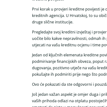
Prvi korak u provjeri kreditne povijesti je
kreditnih agencija. U Hrvatskoj, to su obi
druge slične institucije.
Pregledajte svoj kreditni izvještaj i provj
uočite bilo kakve nepravilnosti, odmah ih 
utjecati na vašu kreditnu ocjenu i time p
Jedan od ključnih elemenata kreditne povij
podmirivanje financijskih obveza, poput r
dugovanja, pozitivno utječe na vašu kredi
pokušajte ih podmiriti prije nego što podn
Ovo će pokazati da ste odgovorni i pouzdani
Još jedan važan aspekt je omjer duga i prih
vaših prihoda odlazi na otplatu postojeći