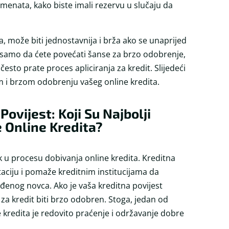
umenata, kako biste imali rezervu u slučaju da
 može biti jednostavnija i brža ako se unaprijed
ne samo da ćete povećati šanse za brzo odobrenje,
i često prate proces apliciranja za kredit. Slijedeći
om i brzom odobrenju vašeg online kredita.
Povijest: Koji Su Najbolji
e Online Kredita?
ak u procesu dobivanja online kredita. Kreditna
taciju i pomaže kreditnim institucijama da
enog novca. Ako je vaša kreditna povijest
 za kredit biti brzo odobren. Stoga, jedan od
e kredita je redovito praćenje i održavanje dobre