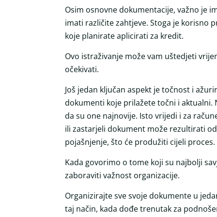
Osim osnovne dokumentacije, važno je ima
imati različite zahtjeve. Stoga je korisno p
koje planirate aplicirati za kredit.
Ovo istraživanje može vam uštedjeti vrijeme
očekivati.
Još jedan ključan aspekt je točnost i ažuri
dokumenti koje prilažete točni i aktualni. 
da su one najnovije. Isto vrijedi i za raču
ili zastarjeli dokument može rezultirati o
pojašnjenje, što će produžiti cijeli proces.
Kada govorimo o tome koji su najbolji sav
zaboraviti važnost organizacije.
Organizirajte sve svoje dokumente u jedan 
taj način, kada dođe trenutak za podnošenj