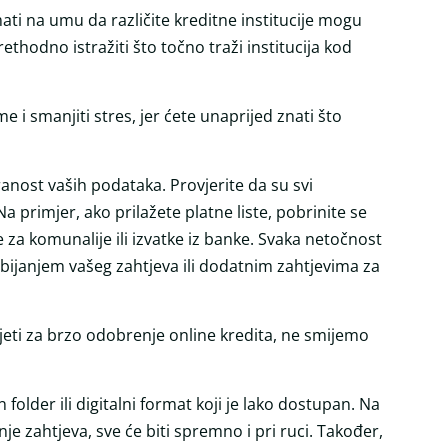
ti na umu da različite kreditne institucije mogu
rethodno istražiti što točno traži institucija kod
 i smanjiti stres, jer ćete unaprijed znati što
ranost vaših podataka. Provjerite da su svi
Na primjer, ako prilažete platne liste, pobrinite se
ne za komunalije ili izvatke iz banke. Svaka netočnost
dbijanjem vašeg zahtjeva ili dodatnim zahtjevima za
jeti za brzo odobrenje online kredita, ne smijemo
folder ili digitalni format koji je lako dostupan. Na
e zahtjeva, sve će biti spremno i pri ruci. Također,