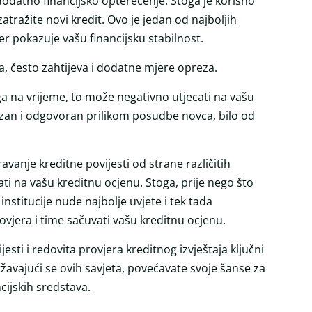
odatno financijsko opterećenje. Stoga je korisno
atražite novi kredit. Ovo je jedan od najboljih
er pokazuje vašu financijsku stabilnost.
 često zahtijeva i dodatne mjere opreza.
a na vrijeme, to može negativno utjecati na vašu
rezan i odgovoran prilikom posudbe novca, bilo od
avanje kreditne povijesti od strane različitih
ati na vašu kreditnu ocjenu. Stoga, prije nego što
institucije nude najbolje uvjete i tek tada
ovjera i time sačuvati vašu kreditnu ocjenu.
esti i redovita provjera kreditnog izvještaja ključni
ržavajući se ovih savjeta, povećavate svoje šanse za
cijskih sredstava.