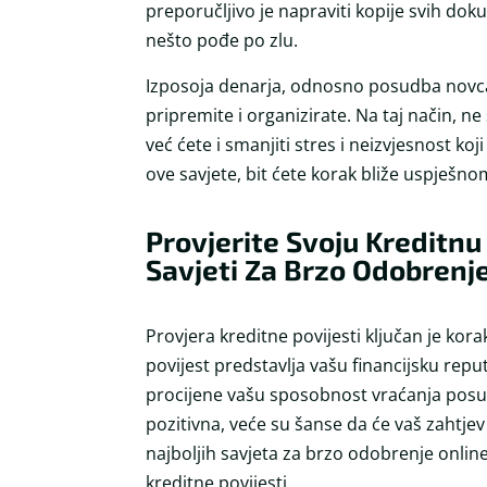
preporučljivo je napraviti kopije svih dok
nešto pođe po zlu.
Izposoja denarja, odnosno posudba novca,
pripremite i organizirate. Na taj način, 
već ćete i smanjiti stres i neizvjesnost koj
ove savjete, bit ćete korak bliže uspješn
Provjerite Svoju Kreditnu 
Savjeti Za Brzo Odobrenj
Provjera kreditne povijesti ključan je kor
povijest predstavlja vašu financijsku repu
procijene vašu sposobnost vraćanja posuđ
pozitivna, veće su šanse da će vaš zahtjev
najboljih savjeta za brzo odobrenje onlin
kreditne povijesti.