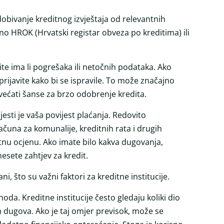
 dobivanje kreditnog izvještaja od relevantnih
čno HROK (Hrvatski registar obveza po kreditima) ili
erite ima li pogrešaka ili netočnih podataka. Ako
prijavite kako bi se ispravile. To može značajno
ovećati šanse za brzo odobrenje kredita.
esti je vaša povijest plaćanja. Redovito
ačuna za komunalije, kreditnih rata i drugih
tnu ocjenu. Ako imate bilo kakva dugovanja,
esete zahtjev za kredit.
, što su važni faktori za kreditne institucije.
oda. Kreditne institucije često gledaju koliki dio
h dugova. Ako je taj omjer previsok, može se