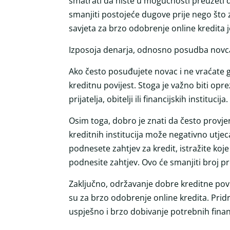
smatrati da niste u mogućnosti preuzeti d
smanjiti postojeće dugove prije nego što z
savjeta za brzo odobrenje online kredita j
Izposoja denarja, odnosno posudba novca,
Ako često posuđujete novac i ne vraćate g
kreditnu povijest. Stoga je važno biti op
prijatelja, obitelji ili financijskih institucija.
Osim toga, dobro je znati da često provjer
kreditnih institucija može negativno utjec
podnesete zahtjev za kredit, istražite koje 
podnesite zahtjev. Ovo će smanjiti broj pr
Zaključno, održavanje dobre kreditne povij
su za brzo odobrenje online kredita. Prid
uspješno i brzo dobivanje potrebnih finan