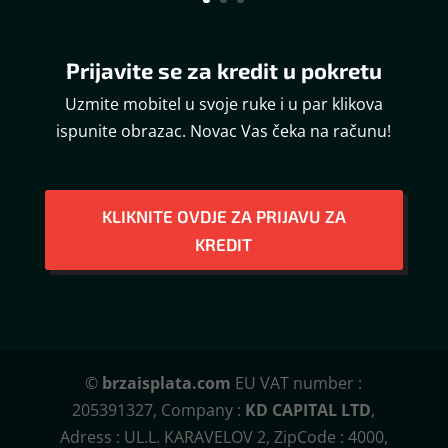
Prijavite se za kredit u pokretu
Uzmite mobitel u svoje ruke i u par klikova
ispunite obrazac. Novac Vas čeka na računu!
KLIKNITE OVDJE ZA PRIJAVU ZA
KREDIT
©
brzaisplata.com
EU VAT number :
205391327, Company :
KD CAPITAL LTD
,
Adress : UL.L. KARAVELOV 2, ZipCode : 4000,